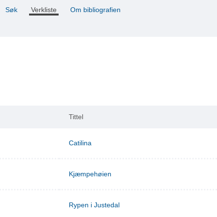
Søk
Verkliste
Om bibliografien
Tittel
Catilina
Kjæmpehøien
Rypen i Justedal