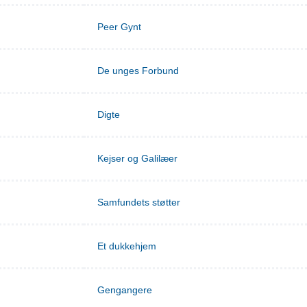
Peer Gynt
De unges Forbund
Digte
Kejser og Galilæer
Samfundets støtter
Et dukkehjem
Gengangere