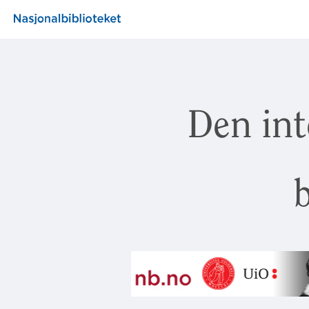
Den int
b