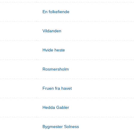
En folkefiende
Vildanden
Hvide heste
Rosmersholm
Fruen fra havet
Hedda Gabler
Bygmester Solness