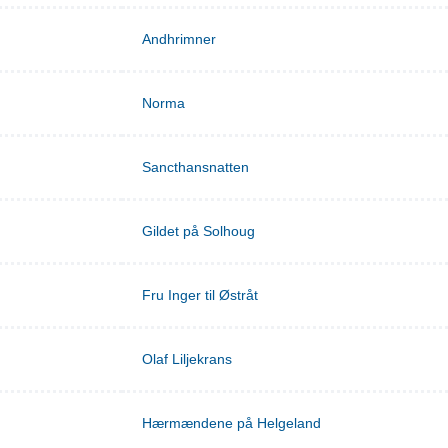
Andhrimner
Norma
Sancthansnatten
Gildet på Solhoug
Fru Inger til Østråt
Olaf Liljekrans
Hærmændene på Helgeland