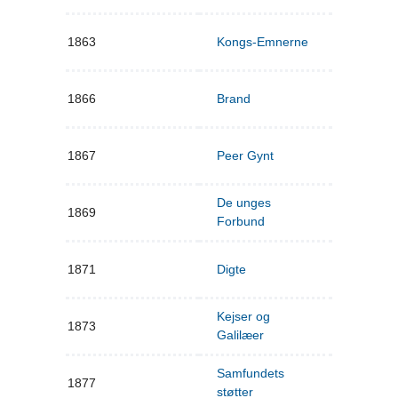
1863
Kongs-Emnerne
1866
Brand
1867
Peer Gynt
De unges
1869
Forbund
1871
Digte
Kejser og
1873
Galilæer
Samfundets
1877
støtter