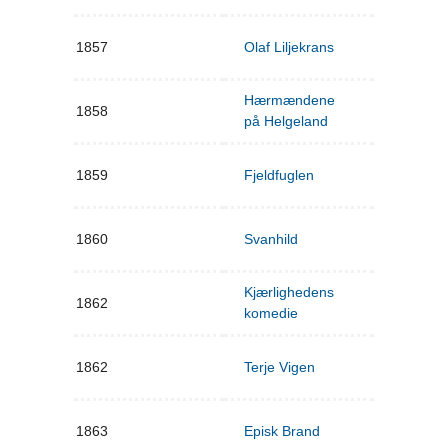
1857
Olaf Liljekrans
Hærmændene
1858
på Helgeland
1859
Fjeldfuglen
1860
Svanhild
Kjærlighedens
1862
komedie
1862
Terje Vigen
1863
Episk Brand