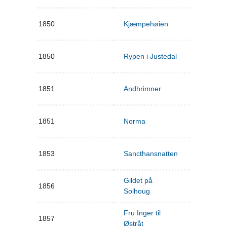
1850
Kjæmpehøien
1850
Rypen i Justedal
1851
Andhrimner
1851
Norma
1853
Sancthansnatten
Gildet på
1856
Solhoug
Fru Inger til
1857
Østråt