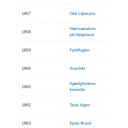
1857
Olaf Liljekrans
Hærmændene
1858
på Helgeland
1859
Fjeldfuglen
1860
Svanhild
Kjærlighedens
1862
komedie
1862
Terje Vigen
1863
Episk Brand