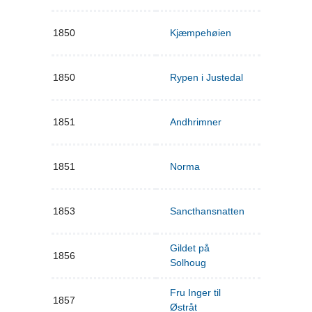
1850
Kjæmpehøien
1850
Rypen i Justedal
1851
Andhrimner
1851
Norma
1853
Sancthansnatten
Gildet på
1856
Solhoug
Fru Inger til
1857
Østråt