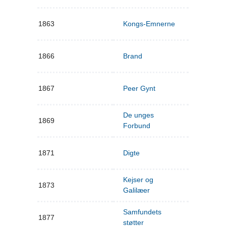
1863
Kongs-Emnerne
1866
Brand
1867
Peer Gynt
De unges
1869
Forbund
1871
Digte
Kejser og
1873
Galilæer
Samfundets
1877
støtter