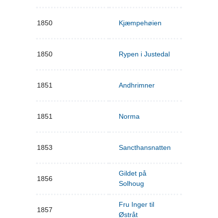
1850
Kjæmpehøien
1850
Rypen i Justedal
1851
Andhrimner
1851
Norma
1853
Sancthansnatten
Gildet på
1856
Solhoug
Fru Inger til
1857
Østråt