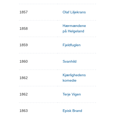
1857
Olaf Liljekrans
Hærmændene
1858
på Helgeland
1859
Fjeldfuglen
1860
Svanhild
Kjærlighedens
1862
komedie
1862
Terje Vigen
1863
Episk Brand