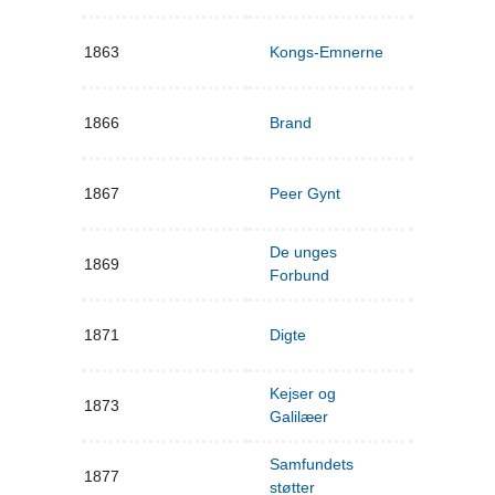
1863
Kongs-Emnerne
1866
Brand
1867
Peer Gynt
De unges
1869
Forbund
1871
Digte
Kejser og
1873
Galilæer
Samfundets
1877
støtter