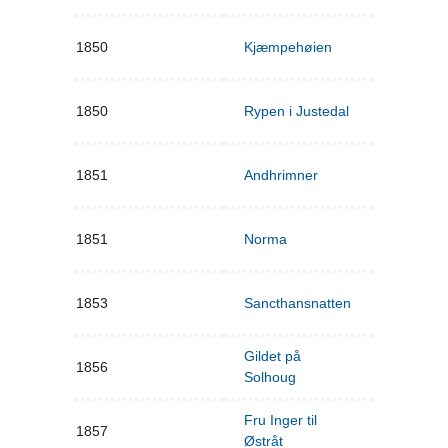
1850
Kjæmpehøien
1850
Rypen i Justedal
1851
Andhrimner
1851
Norma
1853
Sancthansnatten
Gildet på
1856
Solhoug
Fru Inger til
1857
Østråt