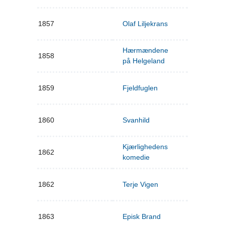
1857
Olaf Liljekrans
Hærmændene
1858
på Helgeland
1859
Fjeldfuglen
1860
Svanhild
Kjærlighedens
1862
komedie
1862
Terje Vigen
1863
Episk Brand