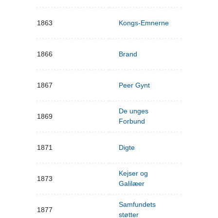
1863
Kongs-Emnerne
1866
Brand
1867
Peer Gynt
De unges
1869
Forbund
1871
Digte
Kejser og
1873
Galilæer
Samfundets
1877
støtter