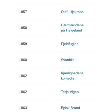
1857
Olaf Liljekrans
Hærmændene
1858
på Helgeland
1859
Fjeldfuglen
1860
Svanhild
Kjærlighedens
1862
komedie
1862
Terje Vigen
1863
Episk Brand