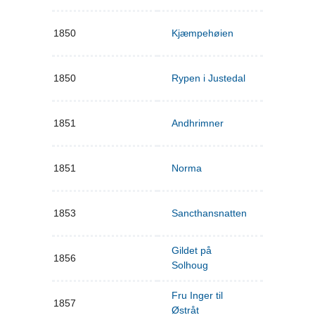
1850
Kjæmpehøien
1850
Rypen i Justedal
1851
Andhrimner
1851
Norma
1853
Sancthansnatten
Gildet på
1856
Solhoug
Fru Inger til
1857
Østråt