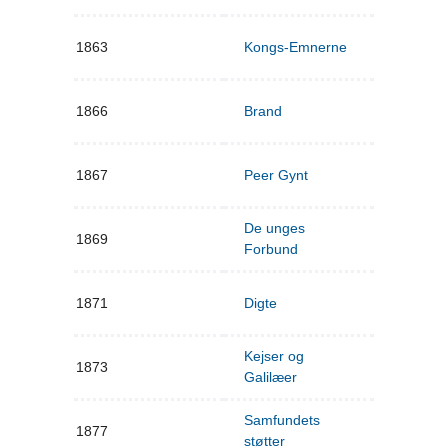
1863
Kongs-Emnerne
1866
Brand
1867
Peer Gynt
De unges
1869
Forbund
1871
Digte
Kejser og
1873
Galilæer
Samfundets
1877
støtter