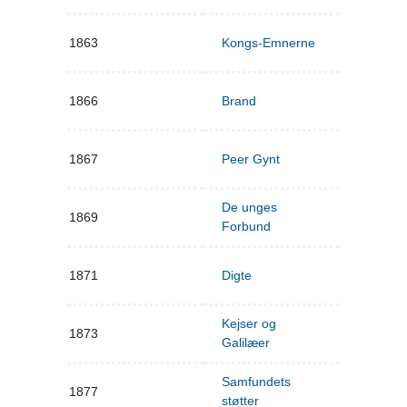
1863
Kongs-Emnerne
1866
Brand
1867
Peer Gynt
De unges
1869
Forbund
1871
Digte
Kejser og
1873
Galilæer
Samfundets
1877
støtter