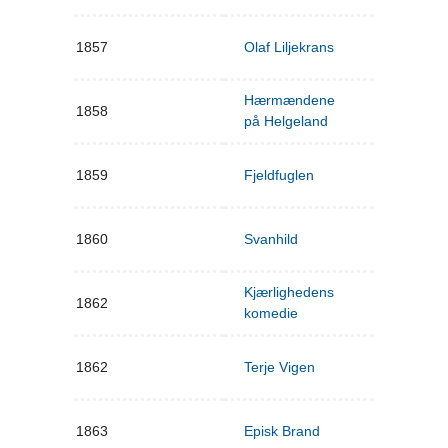
1857
Olaf Liljekrans
Hærmændene
1858
på Helgeland
1859
Fjeldfuglen
1860
Svanhild
Kjærlighedens
1862
komedie
1862
Terje Vigen
1863
Episk Brand