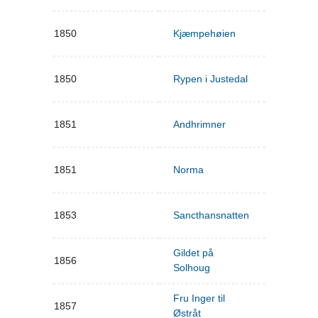
1850
Kjæmpehøien
1850
Rypen i Justedal
1851
Andhrimner
1851
Norma
1853
Sancthansnatten
Gildet på
1856
Solhoug
Fru Inger til
1857
Østråt