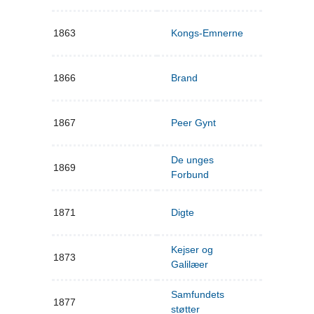
1863
Kongs-Emnerne
1866
Brand
1867
Peer Gynt
De unges
1869
Forbund
1871
Digte
Kejser og
1873
Galilæer
Samfundets
1877
støtter