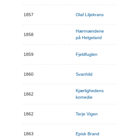
1857
Olaf Liljekrans
Hærmændene
1858
på Helgeland
1859
Fjeldfuglen
1860
Svanhild
Kjærlighedens
1862
komedie
1862
Terje Vigen
1863
Episk Brand