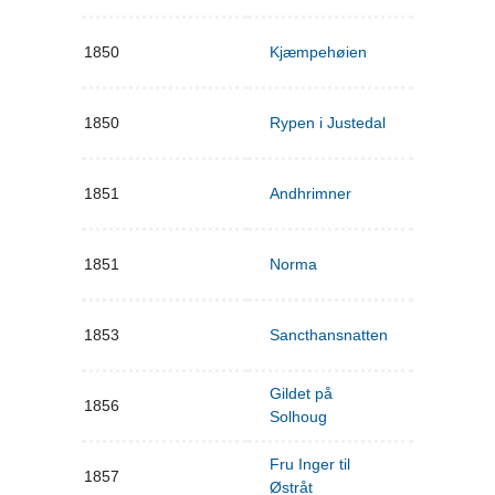
1850
Kjæmpehøien
1850
Rypen i Justedal
1851
Andhrimner
1851
Norma
1853
Sancthansnatten
Gildet på
1856
Solhoug
Fru Inger til
1857
Østråt