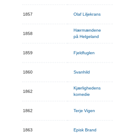
1857
Olaf Liljekrans
Hærmændene
1858
på Helgeland
1859
Fjeldfuglen
1860
Svanhild
Kjærlighedens
1862
komedie
1862
Terje Vigen
1863
Episk Brand