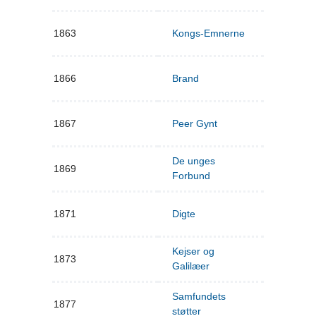
1863
Kongs-Emnerne
1866
Brand
1867
Peer Gynt
De unges
1869
Forbund
1871
Digte
Kejser og
1873
Galilæer
Samfundets
1877
støtter