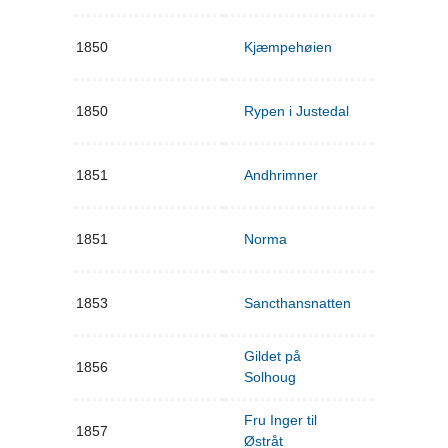
1850
Kjæmpehøien
1850
Rypen i Justedal
1851
Andhrimner
1851
Norma
1853
Sancthansnatten
Gildet på
1856
Solhoug
Fru Inger til
1857
Østråt