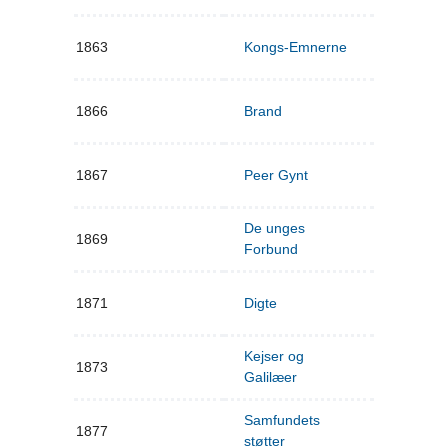
1863
Kongs-Emnerne
1866
Brand
1867
Peer Gynt
De unges
1869
Forbund
1871
Digte
Kejser og
1873
Galilæer
Samfundets
1877
støtter