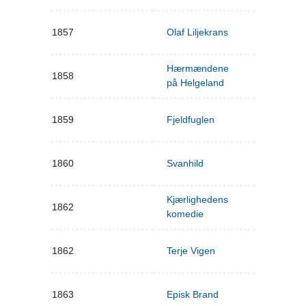
1857
Olaf Liljekrans
Hærmændene
1858
på Helgeland
1859
Fjeldfuglen
1860
Svanhild
Kjærlighedens
1862
komedie
1862
Terje Vigen
1863
Episk Brand