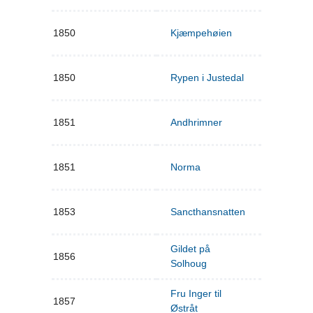
1850
Kjæmpehøien
1850
Rypen i Justedal
1851
Andhrimner
1851
Norma
1853
Sancthansnatten
Gildet på
1856
Solhoug
Fru Inger til
1857
Østråt