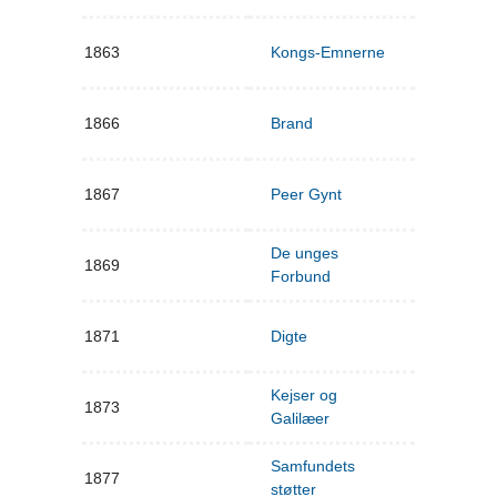
1863
Kongs-Emnerne
1866
Brand
1867
Peer Gynt
De unges
1869
Forbund
1871
Digte
Kejser og
1873
Galilæer
Samfundets
1877
støtter