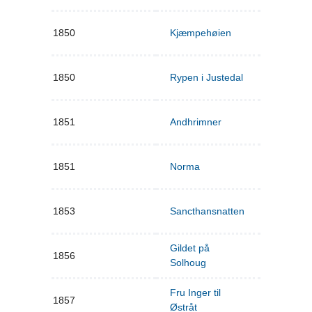
1850
Kjæmpehøien
1850
Rypen i Justedal
1851
Andhrimner
1851
Norma
1853
Sancthansnatten
Gildet på
1856
Solhoug
Fru Inger til
1857
Østråt