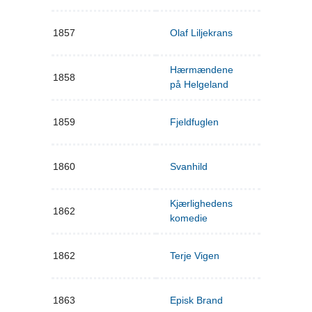
1857
Olaf Liljekrans
Hærmændene
1858
på Helgeland
1859
Fjeldfuglen
1860
Svanhild
Kjærlighedens
1862
komedie
1862
Terje Vigen
1863
Episk Brand