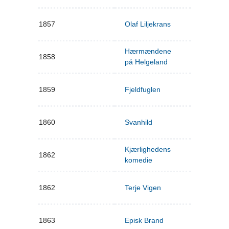
1857
Olaf Liljekrans
Hærmændene
1858
på Helgeland
1859
Fjeldfuglen
1860
Svanhild
Kjærlighedens
1862
komedie
1862
Terje Vigen
1863
Episk Brand