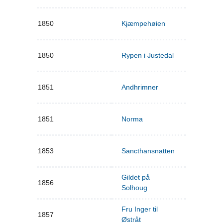
1850
Kjæmpehøien
1850
Rypen i Justedal
1851
Andhrimner
1851
Norma
1853
Sancthansnatten
Gildet på
1856
Solhoug
Fru Inger til
1857
Østråt