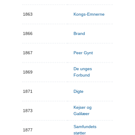
1863
Kongs-Emnerne
1866
Brand
1867
Peer Gynt
De unges
1869
Forbund
1871
Digte
Kejser og
1873
Galilæer
Samfundets
1877
støtter