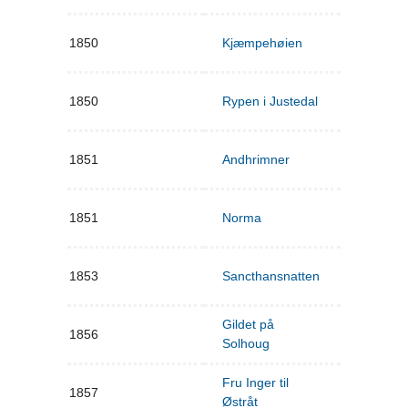
1850
Kjæmpehøien
1850
Rypen i Justedal
1851
Andhrimner
1851
Norma
1853
Sancthansnatten
Gildet på
1856
Solhoug
Fru Inger til
1857
Østråt