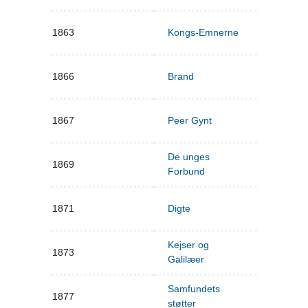
1863
Kongs-Emnerne
1866
Brand
1867
Peer Gynt
De unges
1869
Forbund
1871
Digte
Kejser og
1873
Galilæer
Samfundets
1877
støtter