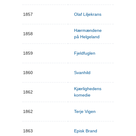
1857
Olaf Liljekrans
Hærmændene
1858
på Helgeland
1859
Fjeldfuglen
1860
Svanhild
Kjærlighedens
1862
komedie
1862
Terje Vigen
1863
Episk Brand