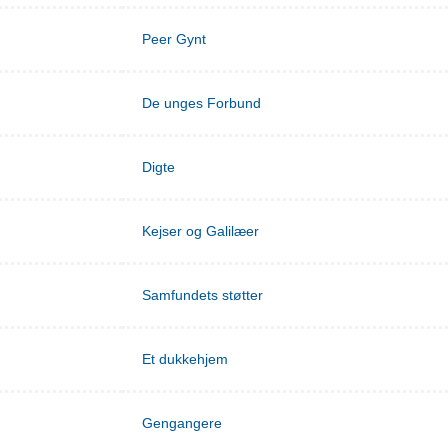
Peer Gynt
De unges Forbund
Digte
Kejser og Galilæer
Samfundets støtter
Et dukkehjem
Gengangere