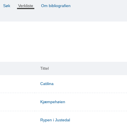
Søk
Verkliste
Om bibliografien
Tittel
Catilina
Kjæmpehøien
Rypen i Justedal