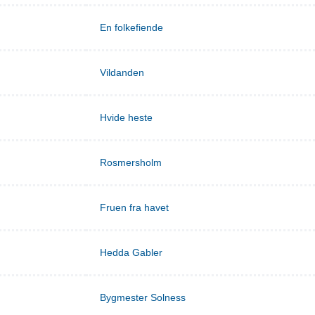
En folkefiende
Vildanden
Hvide heste
Rosmersholm
Fruen fra havet
Hedda Gabler
Bygmester Solness