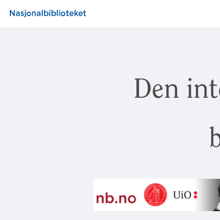
Den int
b