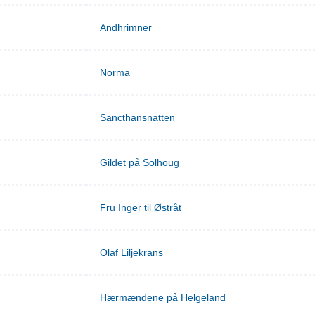
Andhrimner
Norma
Sancthansnatten
Gildet på Solhoug
Fru Inger til Østråt
Olaf Liljekrans
Hærmændene på Helgeland