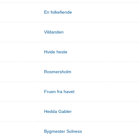
En folkefiende
Vildanden
Hvide heste
Rosmersholm
Fruen fra havet
Hedda Gabler
Bygmester Solness