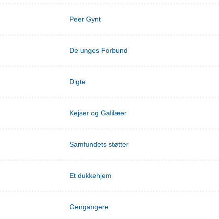
Peer Gynt
De unges Forbund
Digte
Kejser og Galilæer
Samfundets støtter
Et dukkehjem
Gengangere