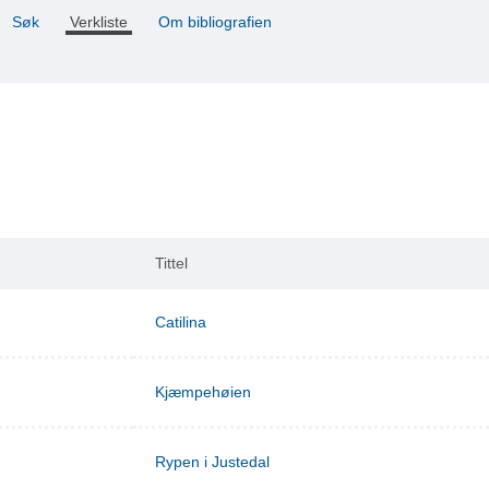
Søk
Verkliste
Om bibliografien
Tittel
Catilina
Kjæmpehøien
Rypen i Justedal