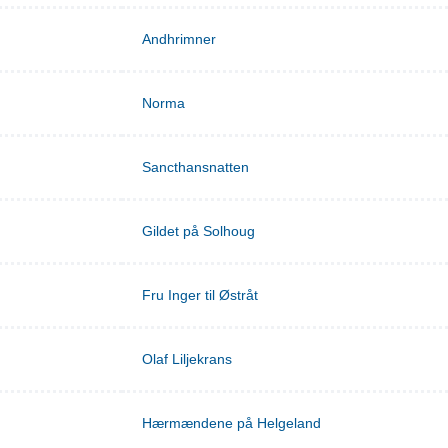
Andhrimner
Norma
Sancthansnatten
Gildet på Solhoug
Fru Inger til Østråt
Olaf Liljekrans
Hærmændene på Helgeland