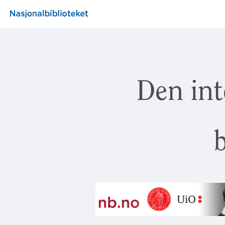
Den int
b