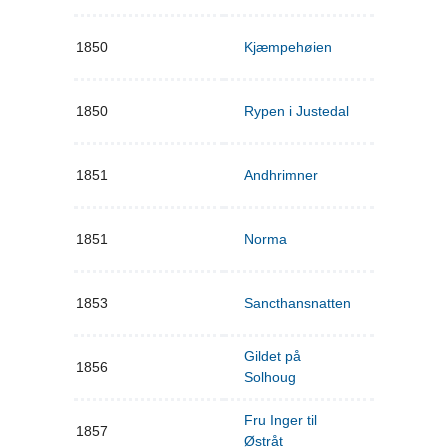
1850
Kjæmpehøien
1850
Rypen i Justedal
1851
Andhrimner
1851
Norma
1853
Sancthansnatten
Gildet på
1856
Solhoug
Fru Inger til
1857
Østråt