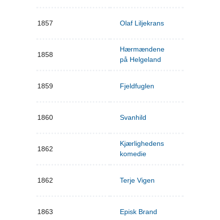
1857
Olaf Liljekrans
Hærmændene
1858
på Helgeland
1859
Fjeldfuglen
1860
Svanhild
Kjærlighedens
1862
komedie
1862
Terje Vigen
1863
Episk Brand