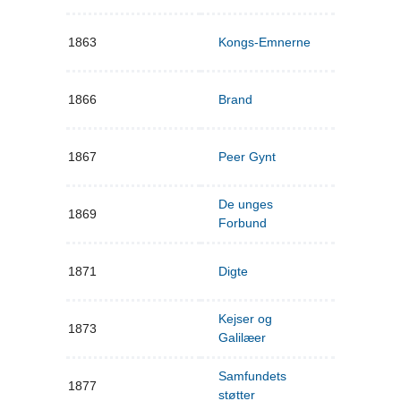
1863
Kongs-Emnerne
1866
Brand
1867
Peer Gynt
De unges
1869
Forbund
1871
Digte
Kejser og
1873
Galilæer
Samfundets
1877
støtter