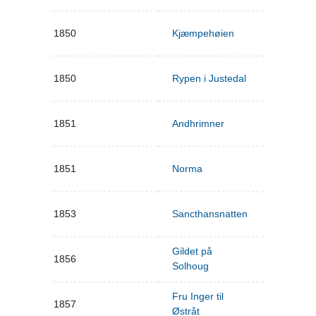
1850
Kjæmpehøien
1850
Rypen i Justedal
1851
Andhrimner
1851
Norma
1853
Sancthansnatten
Gildet på
1856
Solhoug
Fru Inger til
1857
Østråt