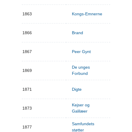
1863
Kongs-Emnerne
1866
Brand
1867
Peer Gynt
De unges
1869
Forbund
1871
Digte
Kejser og
1873
Galilæer
Samfundets
1877
støtter