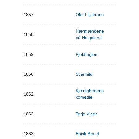
1857
Olaf Liljekrans
Hærmændene
1858
på Helgeland
1859
Fjeldfuglen
1860
Svanhild
Kjærlighedens
1862
komedie
1862
Terje Vigen
1863
Episk Brand