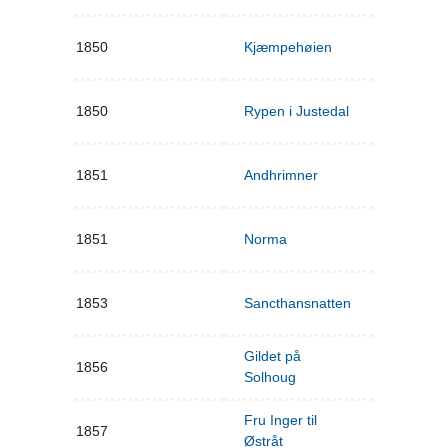
1850
Kjæmpehøien
1850
Rypen i Justedal
1851
Andhrimner
1851
Norma
1853
Sancthansnatten
Gildet på
1856
Solhoug
Fru Inger til
1857
Østråt