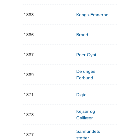
1863
Kongs-Emnerne
1866
Brand
1867
Peer Gynt
De unges
1869
Forbund
1871
Digte
Kejser og
1873
Galilæer
Samfundets
1877
støtter