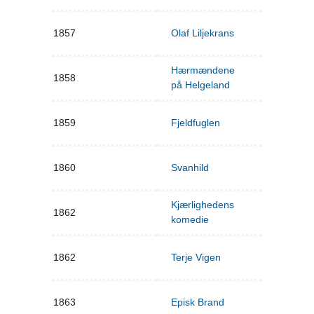
1857
Olaf Liljekrans
Hærmændene
1858
på Helgeland
1859
Fjeldfuglen
1860
Svanhild
Kjærlighedens
1862
komedie
1862
Terje Vigen
1863
Episk Brand