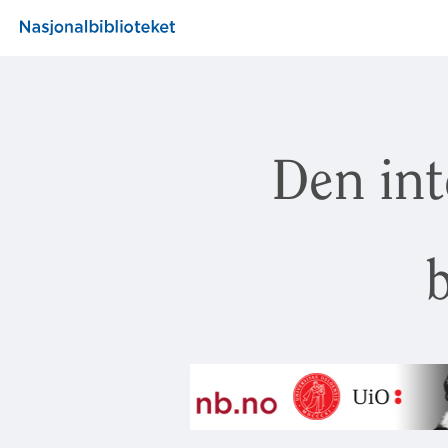
Den int
b