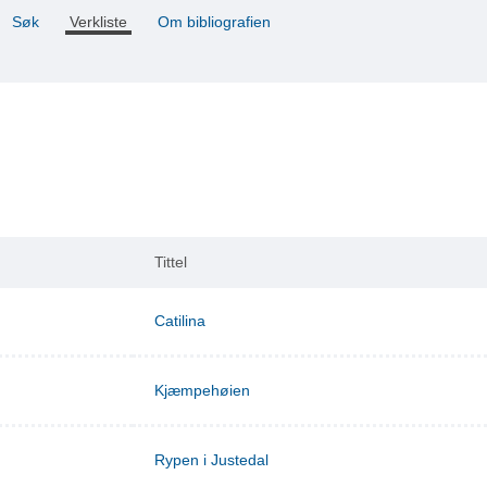
Søk
Verkliste
Om bibliografien
Tittel
Catilina
Kjæmpehøien
Rypen i Justedal