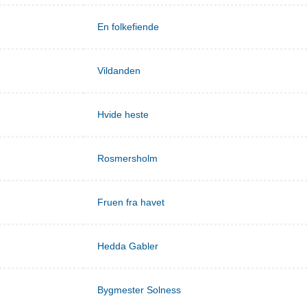
En folkefiende
Vildanden
Hvide heste
Rosmersholm
Fruen fra havet
Hedda Gabler
Bygmester Solness