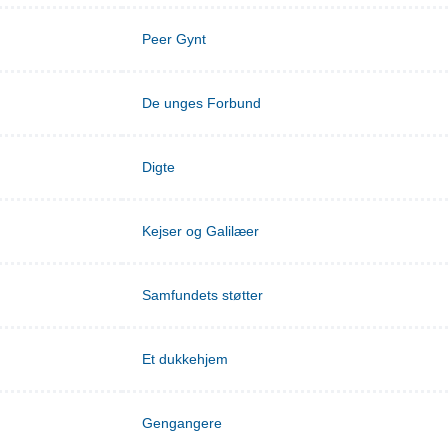
Peer Gynt
De unges Forbund
Digte
Kejser og Galilæer
Samfundets støtter
Et dukkehjem
Gengangere