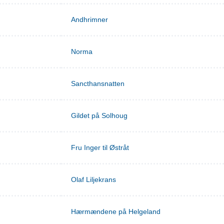
Andhrimner
Norma
Sancthansnatten
Gildet på Solhoug
Fru Inger til Østråt
Olaf Liljekrans
Hærmændene på Helgeland