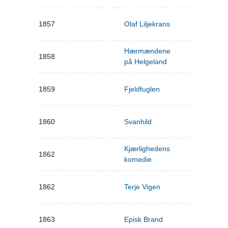
1857
Olaf Liljekrans
Hærmændene
1858
på Helgeland
1859
Fjeldfuglen
1860
Svanhild
Kjærlighedens
1862
komedie
1862
Terje Vigen
1863
Episk Brand