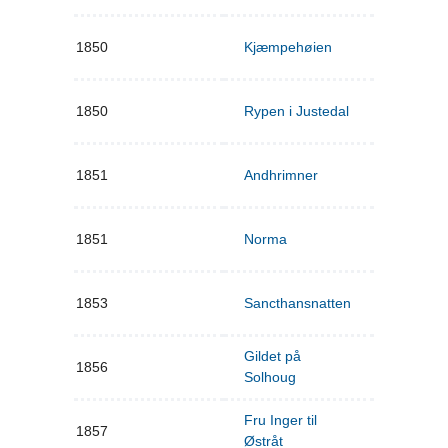
1850
Kjæmpehøien
1850
Rypen i Justedal
1851
Andhrimner
1851
Norma
1853
Sancthansnatten
Gildet på
1856
Solhoug
Fru Inger til
1857
Østråt