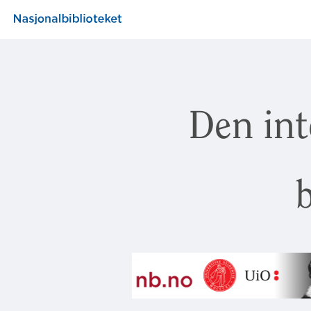
Den int
b