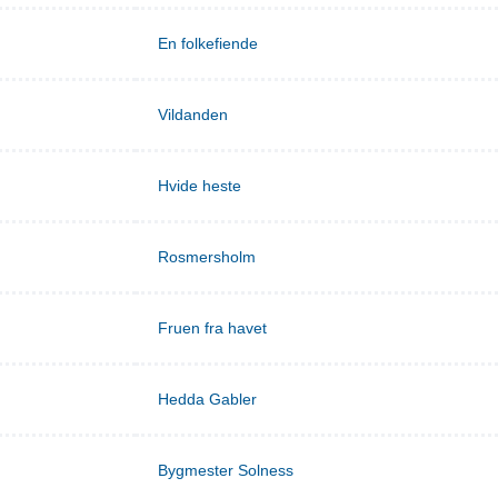
En folkefiende
Vildanden
Hvide heste
Rosmersholm
Fruen fra havet
Hedda Gabler
Bygmester Solness