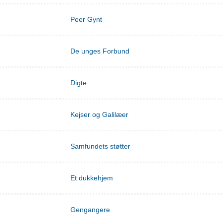
Peer Gynt
De unges Forbund
Digte
Kejser og Galilæer
Samfundets støtter
Et dukkehjem
Gengangere