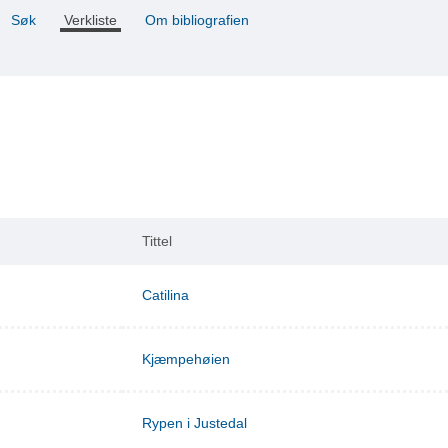
Søk
Verkliste
Om bibliografien
Tittel
Catilina
Kjæmpehøien
Rypen i Justedal