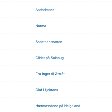
Andhrimner
Norma
Sancthansnatten
Gildet på Solhoug
Fru Inger til Østråt
Olaf Liljekrans
Hærmændene på Helgeland