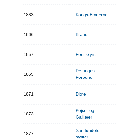
1863
Kongs-Emnerne
1866
Brand
1867
Peer Gynt
De unges
1869
Forbund
1871
Digte
Kejser og
1873
Galilæer
Samfundets
1877
støtter