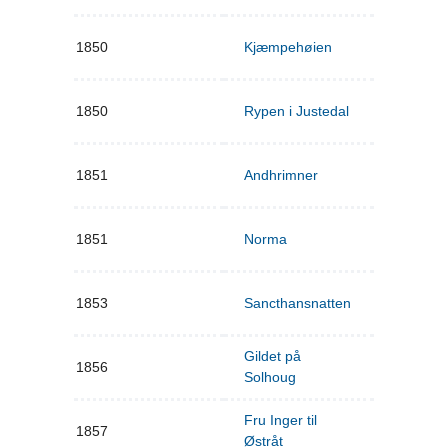
1850
Kjæmpehøien
1850
Rypen i Justedal
1851
Andhrimner
1851
Norma
1853
Sancthansnatten
Gildet på
1856
Solhoug
Fru Inger til
1857
Østråt