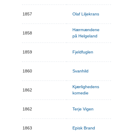
1857
Olaf Liljekrans
Hærmændene
1858
på Helgeland
1859
Fjeldfuglen
1860
Svanhild
Kjærlighedens
1862
komedie
1862
Terje Vigen
1863
Episk Brand