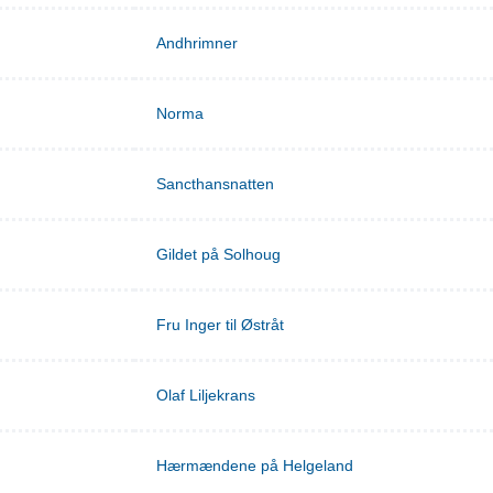
Andhrimner
Norma
Sancthansnatten
Gildet på Solhoug
Fru Inger til Østråt
Olaf Liljekrans
Hærmændene på Helgeland