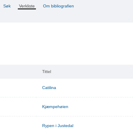
Søk
Verkliste
Om bibliografien
Tittel
Catilina
Kjæmpehøien
Rypen i Justedal