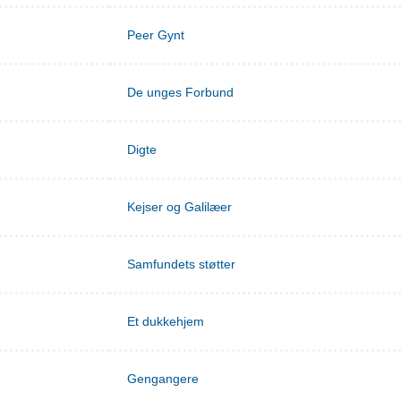
Peer Gynt
De unges Forbund
Digte
Kejser og Galilæer
Samfundets støtter
Et dukkehjem
Gengangere