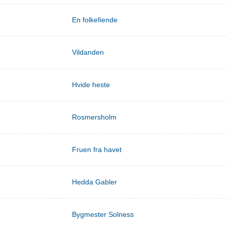
En folkefiende
Vildanden
Hvide heste
Rosmersholm
Fruen fra havet
Hedda Gabler
Bygmester Solness