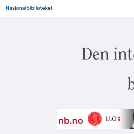
Den int
b