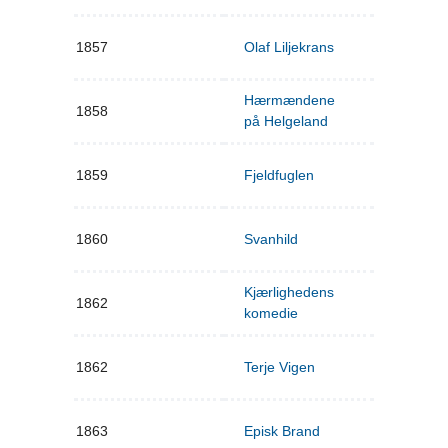
1857
Olaf Liljekrans
Hærmændene
1858
på Helgeland
1859
Fjeldfuglen
1860
Svanhild
Kjærlighedens
1862
komedie
1862
Terje Vigen
1863
Episk Brand