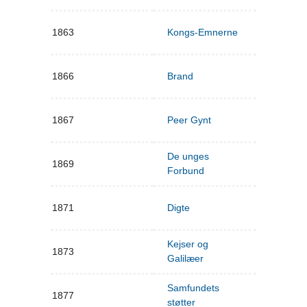
1863
Kongs-Emnerne
1866
Brand
1867
Peer Gynt
De unges
1869
Forbund
1871
Digte
Kejser og
1873
Galilæer
Samfundets
1877
støtter