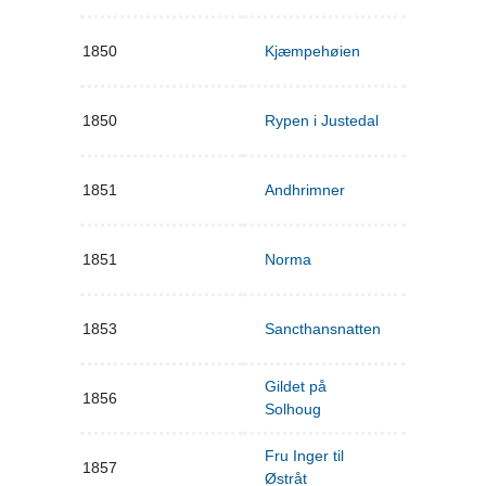
1850
Kjæmpehøien
1850
Rypen i Justedal
1851
Andhrimner
1851
Norma
1853
Sancthansnatten
Gildet på
1856
Solhoug
Fru Inger til
1857
Østråt