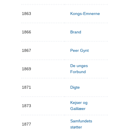
1863
Kongs-Emnerne
1866
Brand
1867
Peer Gynt
De unges
1869
Forbund
1871
Digte
Kejser og
1873
Galilæer
Samfundets
1877
støtter