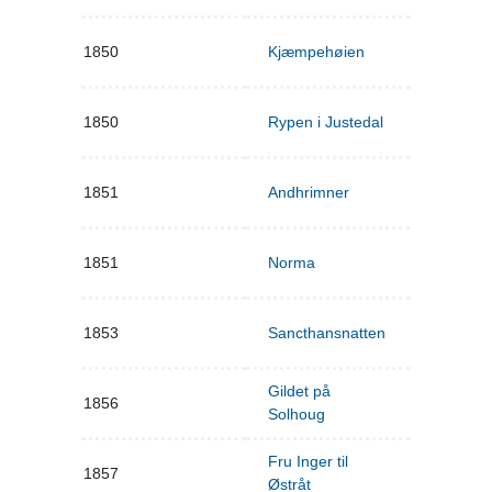
1850
Kjæmpehøien
1850
Rypen i Justedal
1851
Andhrimner
1851
Norma
1853
Sancthansnatten
Gildet på
1856
Solhoug
Fru Inger til
1857
Østråt