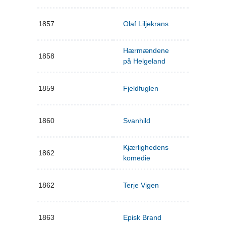
1857
Olaf Liljekrans
Hærmændene
1858
på Helgeland
1859
Fjeldfuglen
1860
Svanhild
Kjærlighedens
1862
komedie
1862
Terje Vigen
1863
Episk Brand