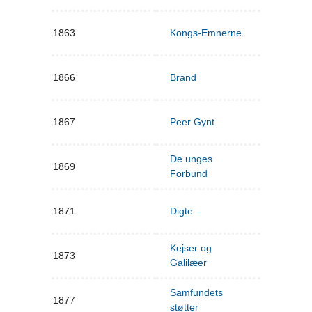
1863
Kongs-Emnerne
1866
Brand
1867
Peer Gynt
De unges
1869
Forbund
1871
Digte
Kejser og
1873
Galilæer
Samfundets
1877
støtter