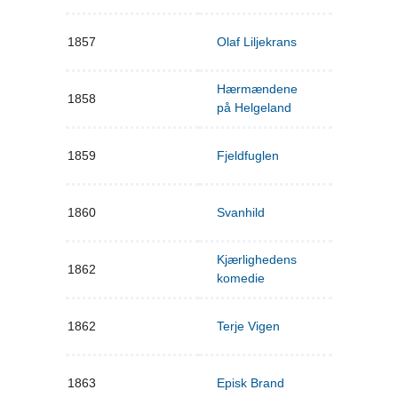
1857
Olaf Liljekrans
Hærmændene
1858
på Helgeland
1859
Fjeldfuglen
1860
Svanhild
Kjærlighedens
1862
komedie
1862
Terje Vigen
1863
Episk Brand