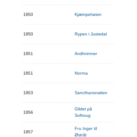
1850
Kjæmpehøien
1850
Rypen i Justedal
1851
Andhrimner
1851
Norma
1853
Sancthansnatten
Gildet på
1856
Solhoug
Fru Inger til
1857
Østråt