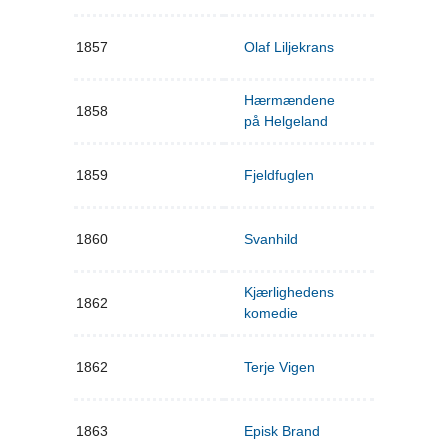
1857
Olaf Liljekrans
Hærmændene
1858
på Helgeland
1859
Fjeldfuglen
1860
Svanhild
Kjærlighedens
1862
komedie
1862
Terje Vigen
1863
Episk Brand