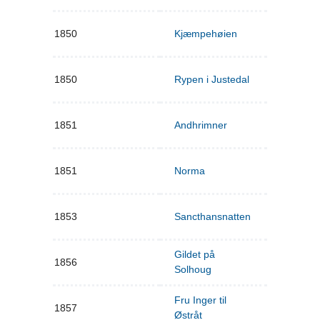
1850
Kjæmpehøien
1850
Rypen i Justedal
1851
Andhrimner
1851
Norma
1853
Sancthansnatten
Gildet på
1856
Solhoug
Fru Inger til
1857
Østråt