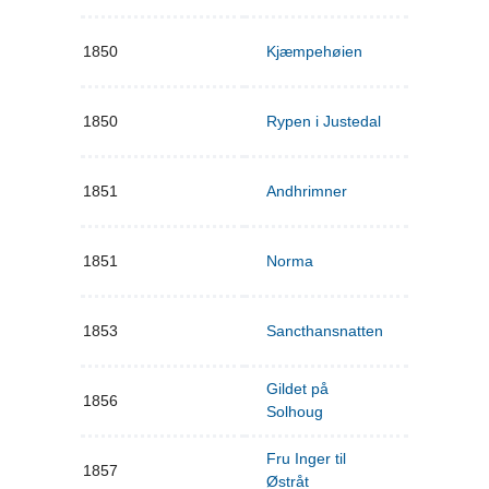
1850
Kjæmpehøien
1850
Rypen i Justedal
1851
Andhrimner
1851
Norma
1853
Sancthansnatten
Gildet på
1856
Solhoug
Fru Inger til
1857
Østråt