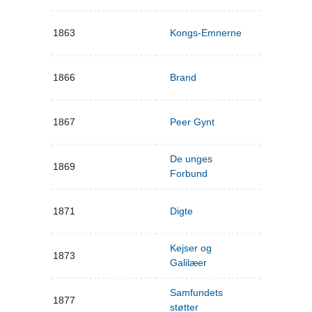
1863
Kongs-Emnerne
1866
Brand
1867
Peer Gynt
De unges
1869
Forbund
1871
Digte
Kejser og
1873
Galilæer
Samfundets
1877
støtter