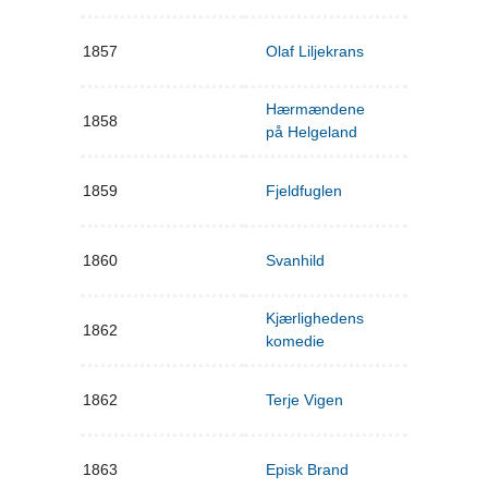
1857
Olaf Liljekrans
Hærmændene
1858
på Helgeland
1859
Fjeldfuglen
1860
Svanhild
Kjærlighedens
1862
komedie
1862
Terje Vigen
1863
Episk Brand