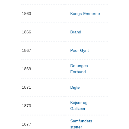
1863
Kongs-Emnerne
1866
Brand
1867
Peer Gynt
De unges
1869
Forbund
1871
Digte
Kejser og
1873
Galilæer
Samfundets
1877
støtter