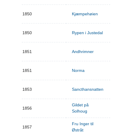
1850
Kjæmpehøien
1850
Rypen i Justedal
1851
Andhrimner
1851
Norma
1853
Sancthansnatten
Gildet på
1856
Solhoug
Fru Inger til
1857
Østråt