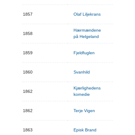
1857
Olaf Liljekrans
Hærmændene
1858
på Helgeland
1859
Fjeldfuglen
1860
Svanhild
Kjærlighedens
1862
komedie
1862
Terje Vigen
1863
Episk Brand