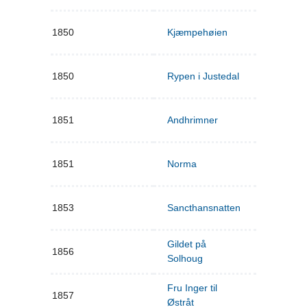
1850
Kjæmpehøien
1850
Rypen i Justedal
1851
Andhrimner
1851
Norma
1853
Sancthansnatten
Gildet på
1856
Solhoug
Fru Inger til
1857
Østråt