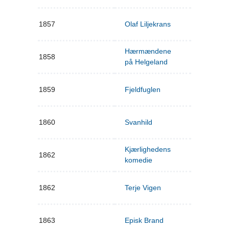
1857
Olaf Liljekrans
Hærmændene
1858
på Helgeland
1859
Fjeldfuglen
1860
Svanhild
Kjærlighedens
1862
komedie
1862
Terje Vigen
1863
Episk Brand