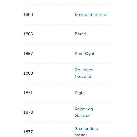
1863
Kongs-Emnerne
1866
Brand
1867
Peer Gynt
De unges
1869
Forbund
1871
Digte
Kejser og
1873
Galilæer
Samfundets
1877
støtter