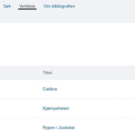
Søk
Verkliste
Om bibliografien
Tittel
Catilina
Kjæmpehøien
Rypen i Justedal