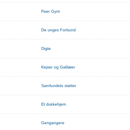
Peer Gynt
De unges Forbund
Digte
Kejser og Galilæer
Samfundets støtter
Et dukkehjem
Gengangere