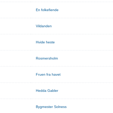
En folkefiende
Vildanden
Hvide heste
Rosmersholm
Fruen fra havet
Hedda Gabler
Bygmester Solness