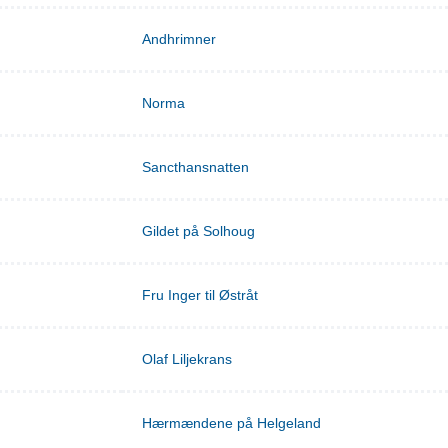
Andhrimner
Norma
Sancthansnatten
Gildet på Solhoug
Fru Inger til Østråt
Olaf Liljekrans
Hærmændene på Helgeland