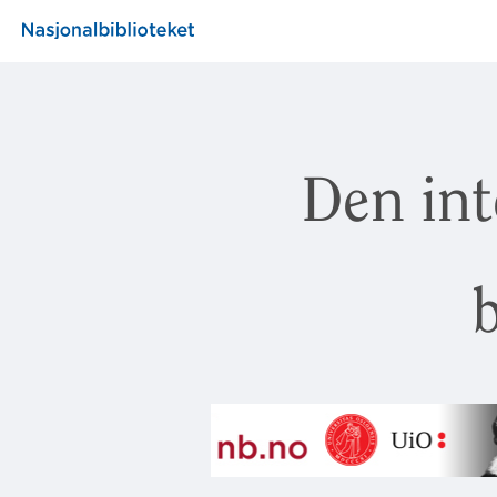
Den int
b