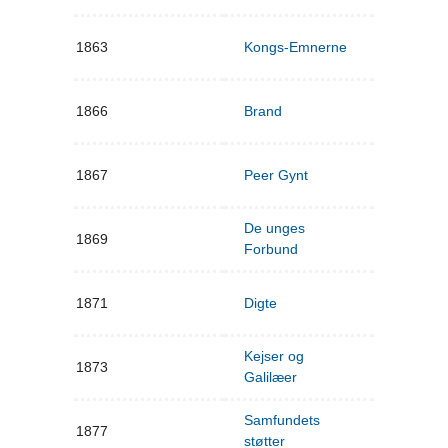
1863
Kongs-Emnerne
1866
Brand
1867
Peer Gynt
De unges
1869
Forbund
1871
Digte
Kejser og
1873
Galilæer
Samfundets
1877
støtter