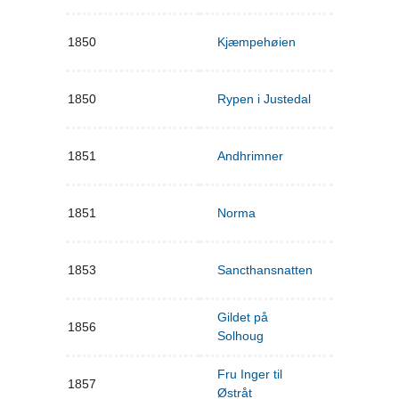
1850
Kjæmpehøien
1850
Rypen i Justedal
1851
Andhrimner
1851
Norma
1853
Sancthansnatten
Gildet på
1856
Solhoug
Fru Inger til
1857
Østråt