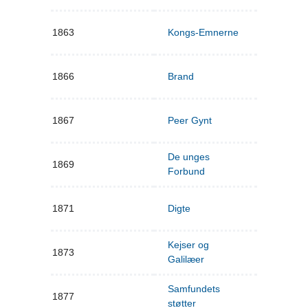
1863
Kongs-Emnerne
1866
Brand
1867
Peer Gynt
De unges
1869
Forbund
1871
Digte
Kejser og
1873
Galilæer
Samfundets
1877
støtter