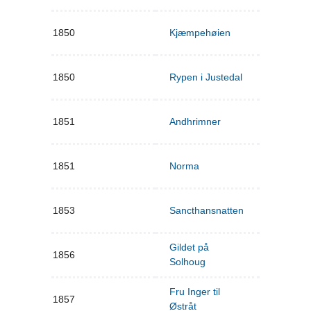
1850
Kjæmpehøien
1850
Rypen i Justedal
1851
Andhrimner
1851
Norma
1853
Sancthansnatten
Gildet på
1856
Solhoug
Fru Inger til
1857
Østråt