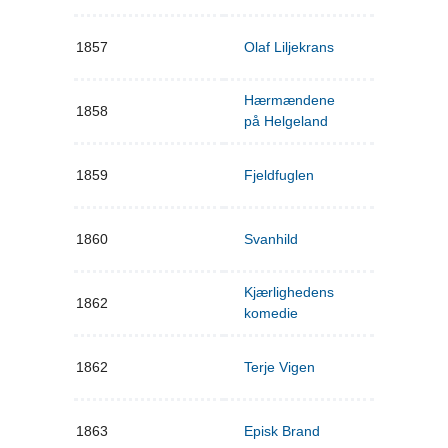
1857
Olaf Liljekrans
Hærmændene
1858
på Helgeland
1859
Fjeldfuglen
1860
Svanhild
Kjærlighedens
1862
komedie
1862
Terje Vigen
1863
Episk Brand