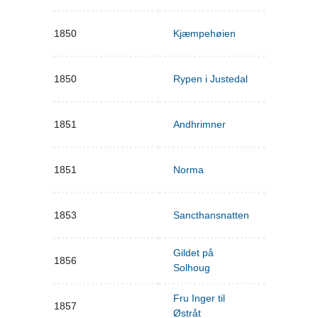
1850
Kjæmpehøien
1850
Rypen i Justedal
1851
Andhrimner
1851
Norma
1853
Sancthansnatten
Gildet på
1856
Solhoug
Fru Inger til
1857
Østråt