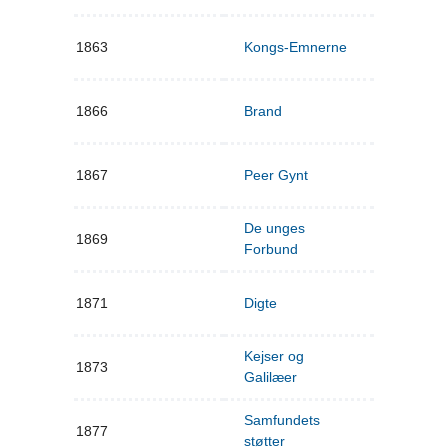
1863
Kongs-Emnerne
1866
Brand
1867
Peer Gynt
De unges
1869
Forbund
1871
Digte
Kejser og
1873
Galilæer
Samfundets
1877
støtter