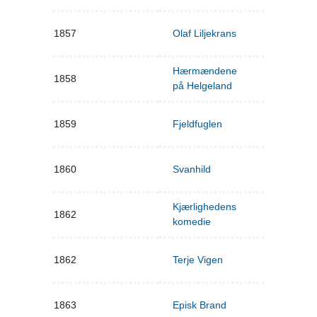
1857
Olaf Liljekrans
Hærmændene
1858
på Helgeland
1859
Fjeldfuglen
1860
Svanhild
Kjærlighedens
1862
komedie
1862
Terje Vigen
1863
Episk Brand