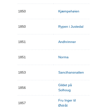
1850
Kjæmpehøien
1850
Rypen i Justedal
1851
Andhrimner
1851
Norma
1853
Sancthansnatten
Gildet på
1856
Solhoug
Fru Inger til
1857
Østråt