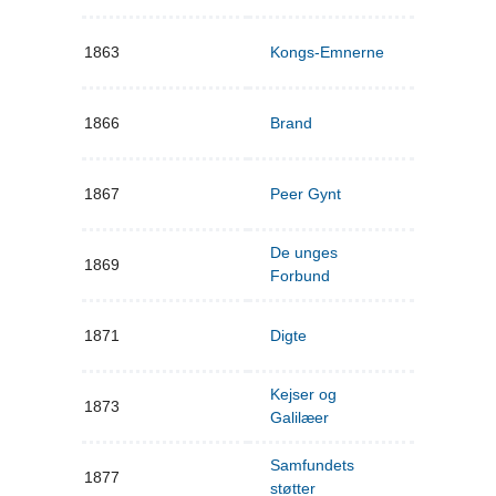
1863
Kongs-Emnerne
1866
Brand
1867
Peer Gynt
De unges
1869
Forbund
1871
Digte
Kejser og
1873
Galilæer
Samfundets
1877
støtter