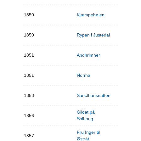
1850
Kjæmpehøien
1850
Rypen i Justedal
1851
Andhrimner
1851
Norma
1853
Sancthansnatten
Gildet på
1856
Solhoug
Fru Inger til
1857
Østråt