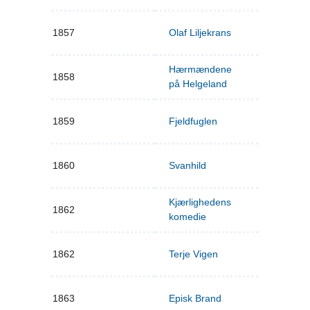
1857
Olaf Liljekrans
Hærmændene
1858
på Helgeland
1859
Fjeldfuglen
1860
Svanhild
Kjærlighedens
1862
komedie
1862
Terje Vigen
1863
Episk Brand