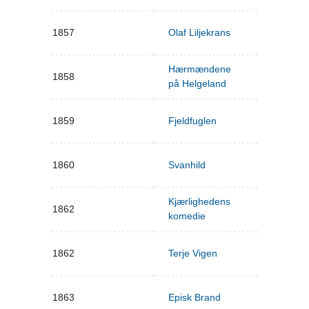
1857
Olaf Liljekrans
Hærmændene
1858
på Helgeland
1859
Fjeldfuglen
1860
Svanhild
Kjærlighedens
1862
komedie
1862
Terje Vigen
1863
Episk Brand