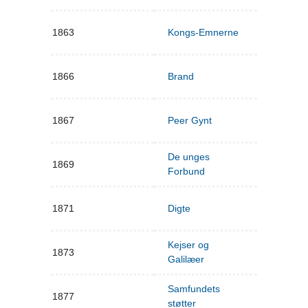
1863
Kongs-Emnerne
1866
Brand
1867
Peer Gynt
De unges
1869
Forbund
1871
Digte
Kejser og
1873
Galilæer
Samfundets
1877
støtter