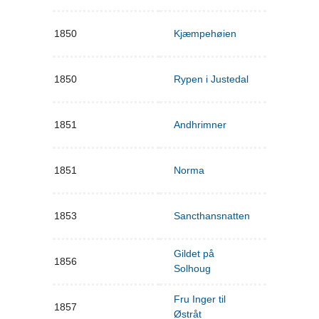
1850
Kjæmpehøien
1850
Rypen i Justedal
1851
Andhrimner
1851
Norma
1853
Sancthansnatten
Gildet på
1856
Solhoug
Fru Inger til
1857
Østråt