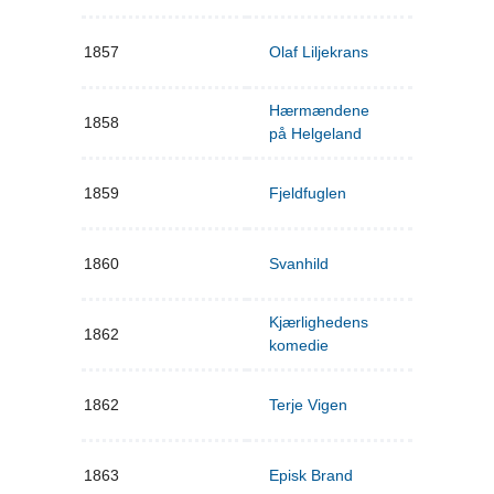
1857
Olaf Liljekrans
Hærmændene
1858
på Helgeland
1859
Fjeldfuglen
1860
Svanhild
Kjærlighedens
1862
komedie
1862
Terje Vigen
1863
Episk Brand