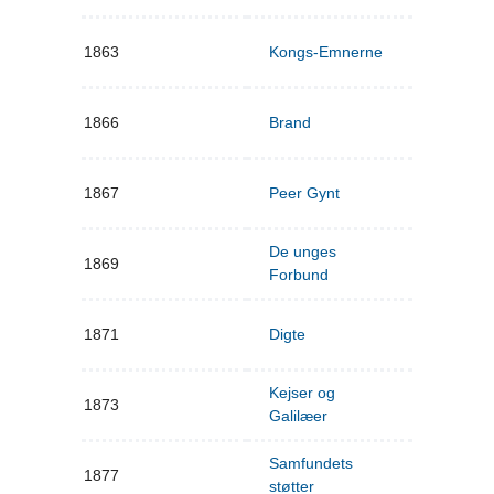
1863
Kongs-Emnerne
1866
Brand
1867
Peer Gynt
De unges
1869
Forbund
1871
Digte
Kejser og
1873
Galilæer
Samfundets
1877
støtter