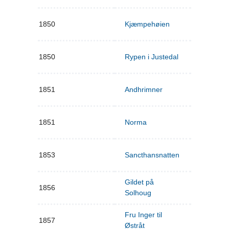
1850
Kjæmpehøien
1850
Rypen i Justedal
1851
Andhrimner
1851
Norma
1853
Sancthansnatten
Gildet på
1856
Solhoug
Fru Inger til
1857
Østråt