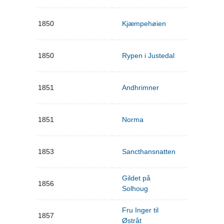
1850
Kjæmpehøien
1850
Rypen i Justedal
1851
Andhrimner
1851
Norma
1853
Sancthansnatten
Gildet på
1856
Solhoug
Fru Inger til
1857
Østråt