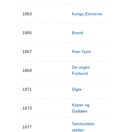
1863
Kongs-Emnerne
1866
Brand
1867
Peer Gynt
De unges
1869
Forbund
1871
Digte
Kejser og
1873
Galilæer
Samfundets
1877
støtter