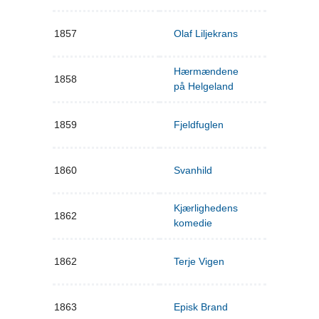
1857
Olaf Liljekrans
Hærmændene
1858
på Helgeland
1859
Fjeldfuglen
1860
Svanhild
Kjærlighedens
1862
komedie
1862
Terje Vigen
1863
Episk Brand