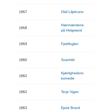
1857
Olaf Liljekrans
Hærmændene
1858
på Helgeland
1859
Fjeldfuglen
1860
Svanhild
Kjærlighedens
1862
komedie
1862
Terje Vigen
1863
Episk Brand