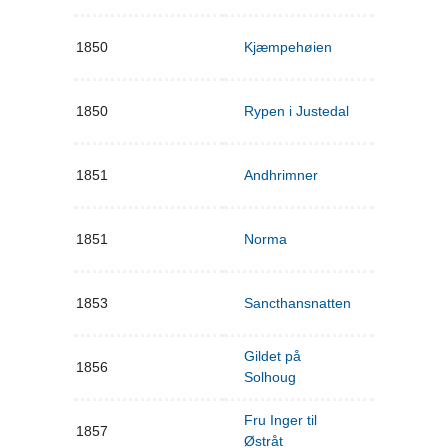
1850
Kjæmpehøien
1850
Rypen i Justedal
1851
Andhrimner
1851
Norma
1853
Sancthansnatten
Gildet på
1856
Solhoug
Fru Inger til
1857
Østråt