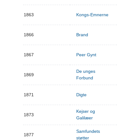
1863
Kongs-Emnerne
1866
Brand
1867
Peer Gynt
De unges
1869
Forbund
1871
Digte
Kejser og
1873
Galilæer
Samfundets
1877
støtter