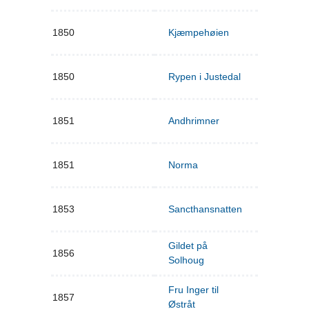
1850
Kjæmpehøien
1850
Rypen i Justedal
1851
Andhrimner
1851
Norma
1853
Sancthansnatten
Gildet på
1856
Solhoug
Fru Inger til
1857
Østråt