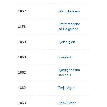
1857
Olaf Liljekrans
Hærmændene
1858
på Helgeland
1859
Fjeldfuglen
1860
Svanhild
Kjærlighedens
1862
komedie
1862
Terje Vigen
1863
Episk Brand