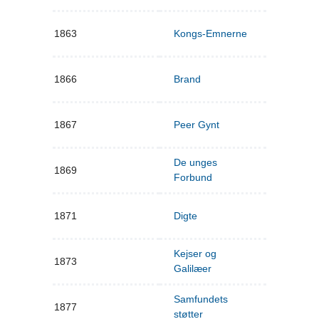
1863
Kongs-Emnerne
1866
Brand
1867
Peer Gynt
De unges
1869
Forbund
1871
Digte
Kejser og
1873
Galilæer
Samfundets
1877
støtter