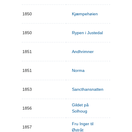
1850
Kjæmpehøien
1850
Rypen i Justedal
1851
Andhrimner
1851
Norma
1853
Sancthansnatten
Gildet på
1856
Solhoug
Fru Inger til
1857
Østråt