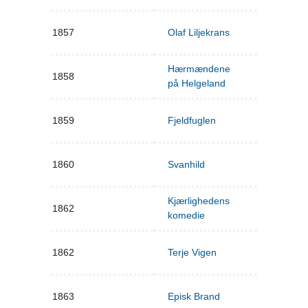
1857
Olaf Liljekrans
Hærmændene
1858
på Helgeland
1859
Fjeldfuglen
1860
Svanhild
Kjærlighedens
1862
komedie
1862
Terje Vigen
1863
Episk Brand