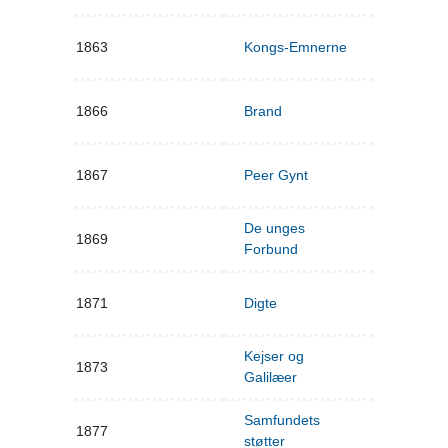
1863
Kongs-Emnerne
1866
Brand
1867
Peer Gynt
De unges
1869
Forbund
1871
Digte
Kejser og
1873
Galilæer
Samfundets
1877
støtter