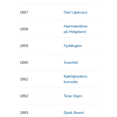
1857
Olaf Liljekrans
Hærmændene
1858
på Helgeland
1859
Fjeldfuglen
1860
Svanhild
Kjærlighedens
1862
komedie
1862
Terje Vigen
1863
Episk Brand