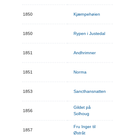
1850
Kjæmpehøien
1850
Rypen i Justedal
1851
Andhrimner
1851
Norma
1853
Sancthansnatten
Gildet på
1856
Solhoug
Fru Inger til
1857
Østråt