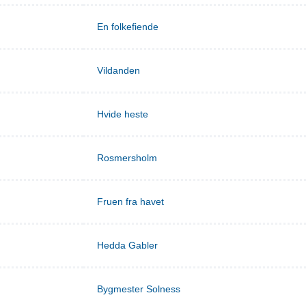
En folkefiende
Vildanden
Hvide heste
Rosmersholm
Fruen fra havet
Hedda Gabler
Bygmester Solness