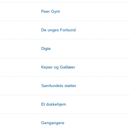
Peer Gynt
De unges Forbund
Digte
Kejser og Galilæer
Samfundets støtter
Et dukkehjem
Gengangere