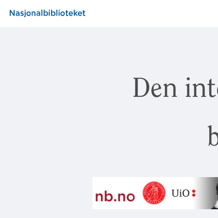
Den int
b