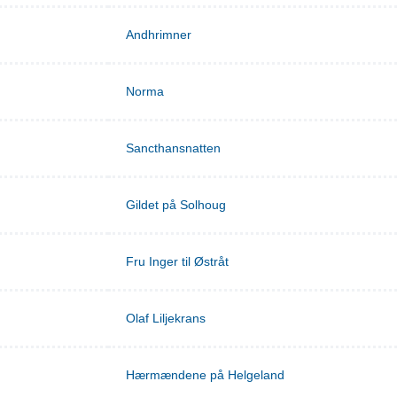
Andhrimner
Norma
Sancthansnatten
Gildet på Solhoug
Fru Inger til Østråt
Olaf Liljekrans
Hærmændene på Helgeland