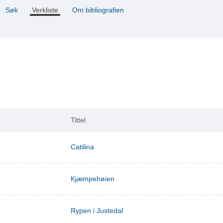
Søk
Verkliste
Om bibliografien
Tittel
Catilina
Kjæmpehøien
Rypen i Justedal