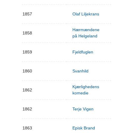
1857
Olaf Liljekrans
Hærmændene
1858
på Helgeland
1859
Fjeldfuglen
1860
Svanhild
Kjærlighedens
1862
komedie
1862
Terje Vigen
1863
Episk Brand