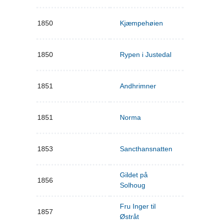
1850
Kjæmpehøien
1850
Rypen i Justedal
1851
Andhrimner
1851
Norma
1853
Sancthansnatten
Gildet på
1856
Solhoug
Fru Inger til
1857
Østråt