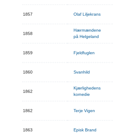
1857
Olaf Liljekrans
Hærmændene
1858
på Helgeland
1859
Fjeldfuglen
1860
Svanhild
Kjærlighedens
1862
komedie
1862
Terje Vigen
1863
Episk Brand