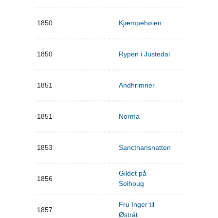
1850
Kjæmpehøien
1850
Rypen i Justedal
1851
Andhrimner
1851
Norma
1853
Sancthansnatten
Gildet på
1856
Solhoug
Fru Inger til
1857
Østråt