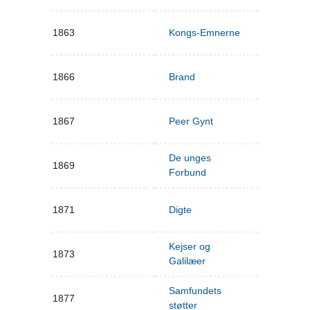
1863
Kongs-Emnerne
1866
Brand
1867
Peer Gynt
De unges
1869
Forbund
1871
Digte
Kejser og
1873
Galilæer
Samfundets
1877
støtter