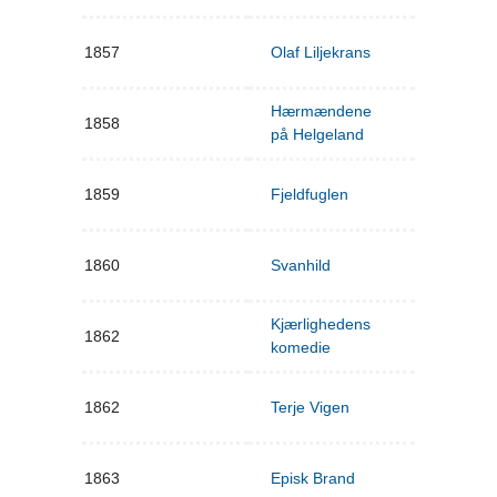
1857
Olaf Liljekrans
Hærmændene
1858
på Helgeland
1859
Fjeldfuglen
1860
Svanhild
Kjærlighedens
1862
komedie
1862
Terje Vigen
1863
Episk Brand