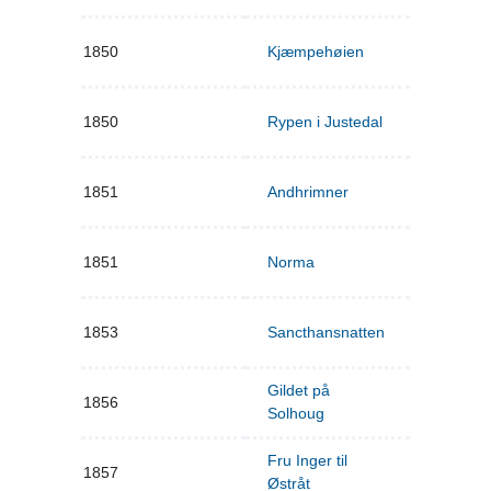
1850
Kjæmpehøien
1850
Rypen i Justedal
1851
Andhrimner
1851
Norma
1853
Sancthansnatten
Gildet på
1856
Solhoug
Fru Inger til
1857
Østråt