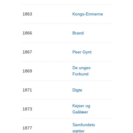
1863
Kongs-Emnerne
1866
Brand
1867
Peer Gynt
De unges
1869
Forbund
1871
Digte
Kejser og
1873
Galilæer
Samfundets
1877
støtter