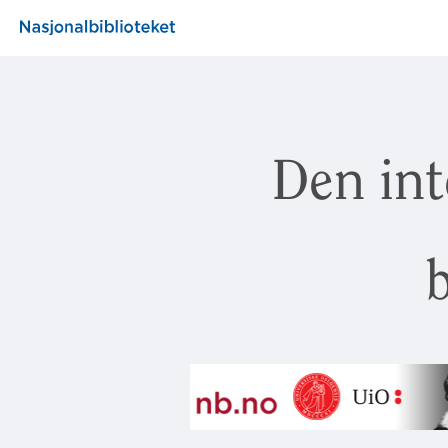
Den int
b