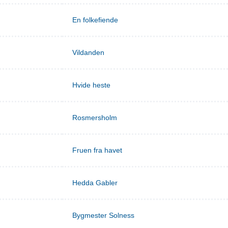
En folkefiende
Vildanden
Hvide heste
Rosmersholm
Fruen fra havet
Hedda Gabler
Bygmester Solness