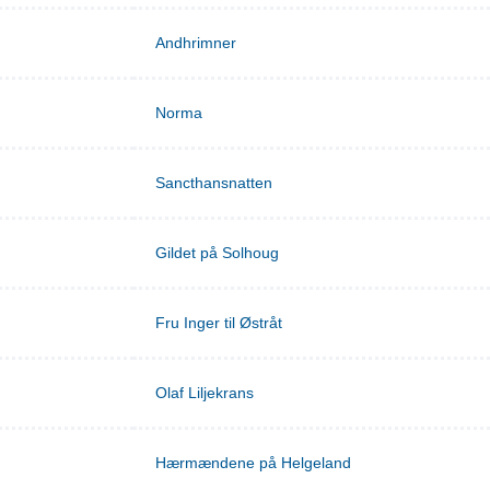
Andhrimner
Norma
Sancthansnatten
Gildet på Solhoug
Fru Inger til Østråt
Olaf Liljekrans
Hærmændene på Helgeland