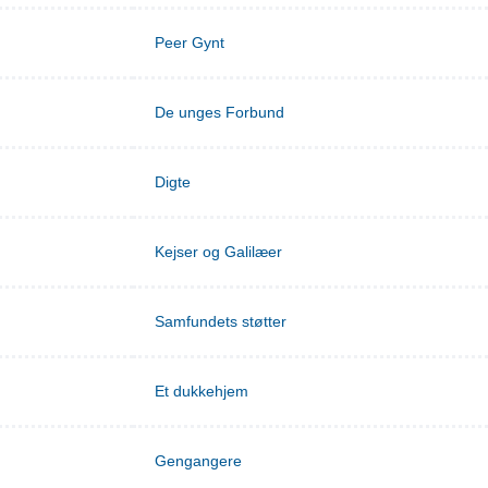
Peer Gynt
De unges Forbund
Digte
Kejser og Galilæer
Samfundets støtter
Et dukkehjem
Gengangere