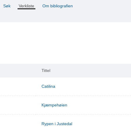
Søk
Verkliste
Om bibliografien
Tittel
Catilina
Kjæmpehøien
Rypen i Justedal