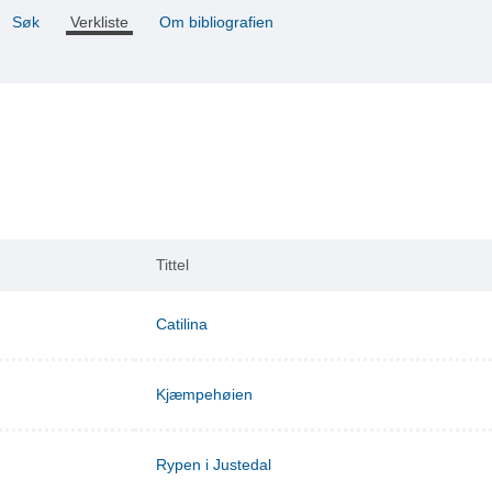
Søk
Verkliste
Om bibliografien
Tittel
Catilina
Kjæmpehøien
Rypen i Justedal