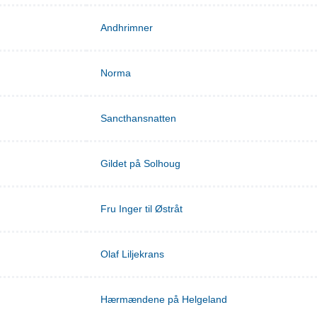
Andhrimner
Norma
Sancthansnatten
Gildet på Solhoug
Fru Inger til Østråt
Olaf Liljekrans
Hærmændene på Helgeland