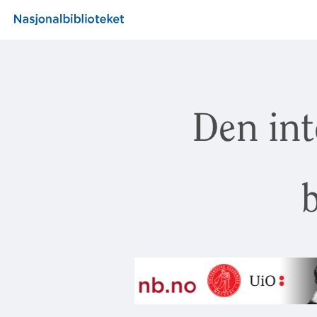
Den int
b