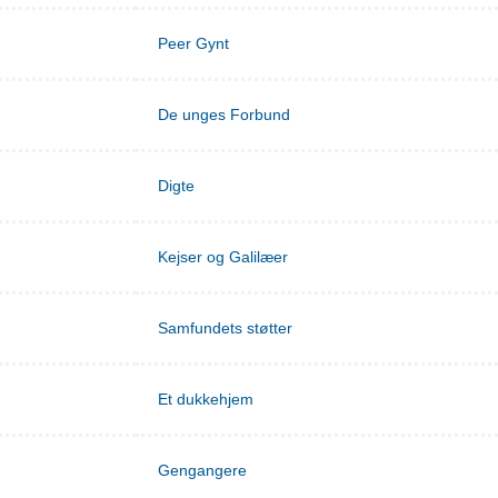
Peer Gynt
De unges Forbund
Digte
Kejser og Galilæer
Samfundets støtter
Et dukkehjem
Gengangere