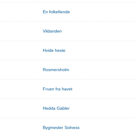
En folkefiende
Vildanden
Hvide heste
Rosmersholm
Fruen fra havet
Hedda Gabler
Bygmester Solness