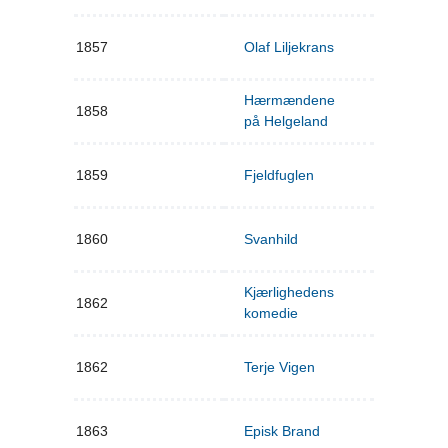
1857
Olaf Liljekrans
Hærmændene
1858
på Helgeland
1859
Fjeldfuglen
1860
Svanhild
Kjærlighedens
1862
komedie
1862
Terje Vigen
1863
Episk Brand