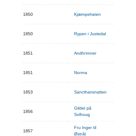
1850
Kjæmpehøien
1850
Rypen i Justedal
1851
Andhrimner
1851
Norma
1853
Sancthansnatten
Gildet på
1856
Solhoug
Fru Inger til
1857
Østråt