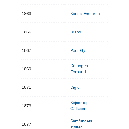
1863
Kongs-Emnerne
1866
Brand
1867
Peer Gynt
De unges
1869
Forbund
1871
Digte
Kejser og
1873
Galilæer
Samfundets
1877
støtter